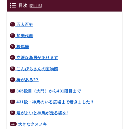
目次
[
閉じる
]
五人百姓
1.
加美代飴
2.
桜馬場
3.
立派な鳥居があります
4.
こんぴらさんの宝物館
5.
橋がある??
6.
365段目（大門）から431段目まで
7.
431段・神馬のいる広場まで着きました!!
8.
運がよいと神馬が走る姿を!
9.
大きなクスノキ
10.