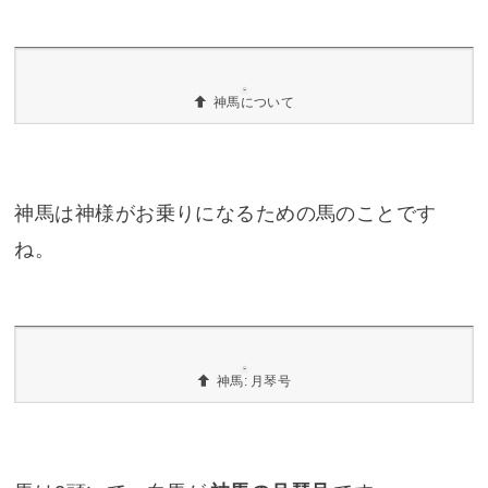
どね（笑）。
431段・神馬のいる広場まで着きまし
た!!
おおー! やっとここまで着きました。やっと中盤っ
て感じですけどね。785段中の431段目です。