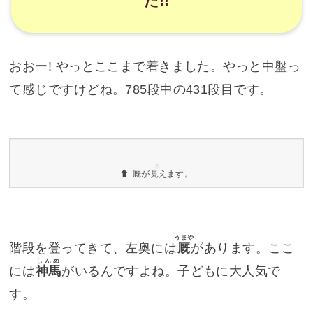
365段目（大門）から431段目まで
平坦で観光客のオアシス「桜馬場」を越えると、
出ました。階段アゲインです。
桜馬場を越えるとまたしても階段
階段って言っても、365段目の大門から、次の面
（← ゲームかいっw）の広場まで 66段だけですけ