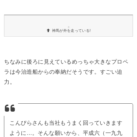
ルーチェ号
この白馬は、G1優勝馬「マヤノトップガン」と
「アラブランカ」を親に持つ「
ルーチェ号
」だそ
うです。
運がよいと神馬が走る姿を!