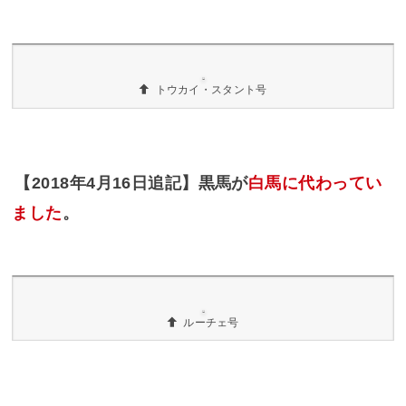
神馬: 月琴号
馬は2頭いて、白馬が
神馬の月琴号
です。
この神馬は、「お十日」と呼ばれる一年に一度
（十月十日）に行われるお祭り（例大祭）で、下
界（?）にある鞘橋という橋を渡って、金刀比羅宮
神事場に行くようです。