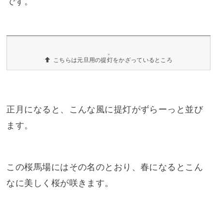
さくらのばば
この150mほど続く道は「
桜馬場
」と呼ばれる道で
す。もちろんその名のとおり、春に行くと見事な
桜が道の両側に咲き誇っている道なんですね。
「金壷百萬圓」と書かれた大きな石がたくさん
右手側には「金壷百萬圓」と書かれた大きな石が
たくさん立ち並んでいます。神社に寄付した人の
名前が彫ってあるやつですかね? すごいな!