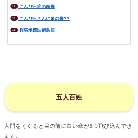
こんぴら狗の銅像
11.
こんぴらさんに象の像??
12.
桜馬場西詰銅鳥居
13.
五人百姓
大門をくぐると目の前に白い傘が5つ飛び込んでき
ます。