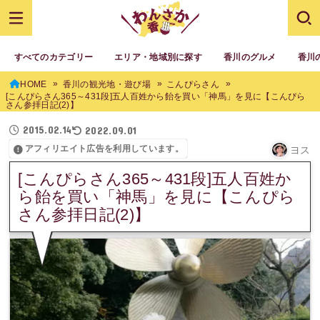
すべてのカテゴリー
エリア・地域別に探す
香川のグルメ
香川
HOME
香川の観光地・遊び場
こんぴらさん
[こんぴらさん365～431段]五人百姓から飴を買い「神馬」を見に【こんぴら
さん参拝日記(2)】
2015.02.14
2022.09.01
アフィリエイト広告を利用しています。
ヨス
[こんぴらさん365～431段]五人百姓か
ら飴を買い「神馬」を見に【こんぴら
さん参拝日記(2)】