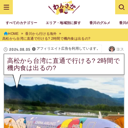
すべてのカテゴリー
エリア・地域別に探す
香川のグルメ
香川
HOME
香川から行ける海外
高松から台湾に直通で行ける? 2時間で機内食は出るの?
アフィリエイト広告を利用しています。
2024.08.05
ヨス
高松から台湾に直通で行ける? 2時間で
機内食は出るの?