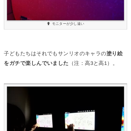
モニターが少し遠い
子どもたちはそれでもサンリオのキャラの
塗り絵
をガチ
で
楽しんでいました
（注：高3と高1）。