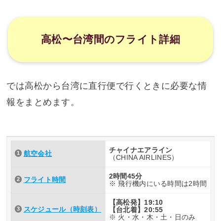
高松〜台湾間のフライト詳細
では高松から台湾に直行便で行くときに必要な情
報をまとめます。
チャイナエアライン
航空会社
（CHINA AIRLINES）
2時間45分
フライト時間
※ 飛行機内にいる時間は2時間
【高松発】19:10
スケジュール（時刻表）
【台北着】20:55
※ 火・水・木・土・日のみ