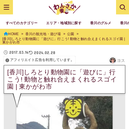
すべてのカテゴリー
エリア・地域別に探す
香川のグルメ
香川
HOME
香川の観光地・遊び場
公園
[香川]しろとり動物園に「遊びに」行こう! 動物と触れ合えまくれるスゴイ園 |
東かがわ市
2017.03.14
2024.02.28
アフィリエイト広告を利用しています。
ヨス
[香川]しろとり動物園に「遊びに」行
こう! 動物と触れ合えまくれるスゴイ
園 | 東かがわ市