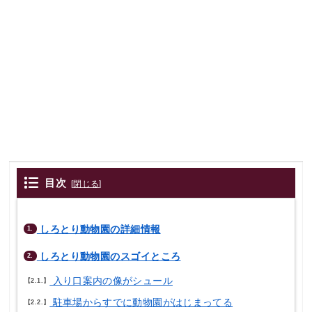
目次
[
閉じる
]
しろとり動物園の詳細情報
1.
しろとり動物園のスゴイところ
2.
入り口案内の像がシュール
2.1.
駐車場からすでに動物園がはじまってる
2.2.