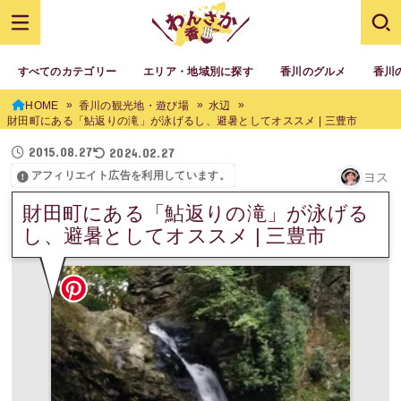
すべてのカテゴリー
エリア・地域別に探す
香川のグルメ
香川
HOME
香川の観光地・遊び場
水辺
財田町にある「鮎返りの滝」が泳げるし、避暑としてオススメ | 三豊市
2015.08.27
2024.02.27
アフィリエイト広告を利用しています。
ヨス
財田町にある「鮎返りの滝」が泳げる
し、避暑としてオススメ | 三豊市