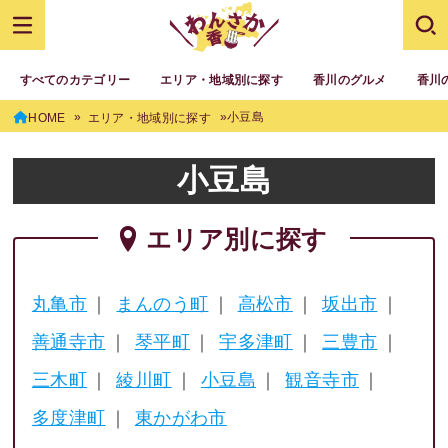
すべてのカテゴリー
エリア・地域別に探す
香川のグルメ
香川
小豆島
HOME
エリア・地域別に探す
小豆島
エリア別に探す
丸亀市
まんのう町
高松市
坂出市
善通寺市
琴平町
宇多津町
三豊市
三木町
綾川町
小豆島
観音寺市
多度津町
東かがわ市