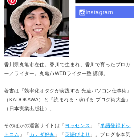
Instagram
香川県丸亀市在住。香川で生まれ、香川で育ったブロガ
ー／ライター。丸亀市WEBライター塾 講師。
著書は『効率化オタクが実践する 光速パソコン仕事術』
（KADOKAWA）と『読まれる・稼げる ブログ術大全』
（日本実業出版社）。
そのほかの運営サイトは「
ヨッセンス
」「
単語登録ドッ
トコム
」「
カナダ好き
」「
英語びより
」。ブログを本気