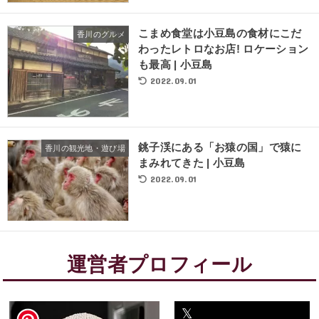
こまめ食堂は小豆島の食材にこだ
香川のグルメ
わったレトロなお店! ロケーション
も最高 | 小豆島
2022.09.01
銚子渓にある「お猿の国」で猿に
香川の観光地・遊び場
まみれてきた | 小豆島
2022.09.01
運営者プロフィール
𝕏