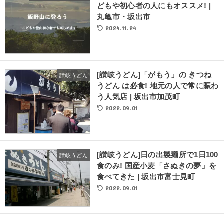
どもや初心者の人にもオススメ! |
丸亀市・坂出市
2024.11.24
[讃岐うどん]「がもう」の きつね
讃岐うどん
うどん は必食! 地元の人で常に賑わ
う人気店 | 坂出市加茂町
2022.09.01
[讃岐うどん]日の出製麺所で1日100
讃岐うどん
食のみ! 国産小麦「さぬきの夢」を
食べてきた | 坂出市富士見町
2022.09.01