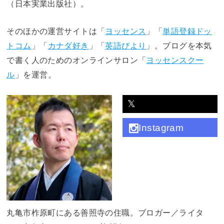
（日本実業出版社）。
そのほかの運営サイトは「
ヨッセンス
」「
単語登録ドッ
トコム
」「
カナダ好き
」「
英語びより
」。ブログを本気
で書く人のためのオンラインサロン「
ヨッセンスクー
ル
」を運営。
𝕏
Instagram
丸亀市柞原町にある善照寺の住職。ブロガー／ライタ