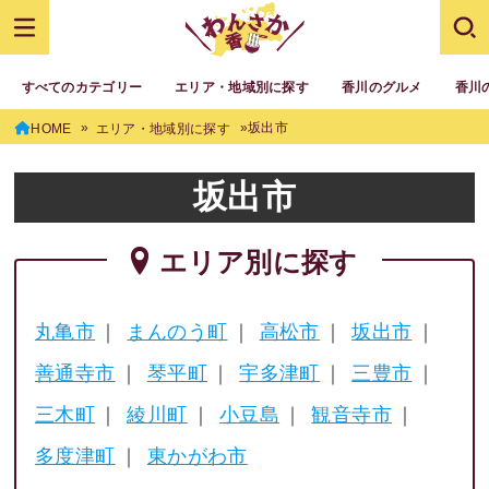
すべてのカテゴリー
エリア・地域別に探す
香川のグルメ
香川
坂出市
HOME
エリア・地域別に探す
坂出市
エリア別に探す
丸亀市
まんのう町
高松市
坂出市
善通寺市
琴平町
宇多津町
三豊市
三木町
綾川町
小豆島
観音寺市
多度津町
東かがわ市