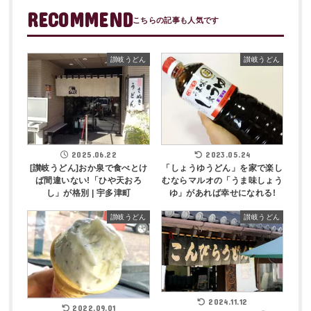
RECOMMEND
讃岐うどん
讃岐うどん
2025.06.22
2023.05.24
[讃岐うどん]おか泉で食べとけ
「しょうゆうどん」を家で楽し
ば間違いない!「ひや天おろ
むならマルオの「うま味しょう
し」が格別 | 宇多津町
ゆ」があれば幸せになれる!
讃岐うどん
讃岐うどん
2024.11.12
2022.09.01