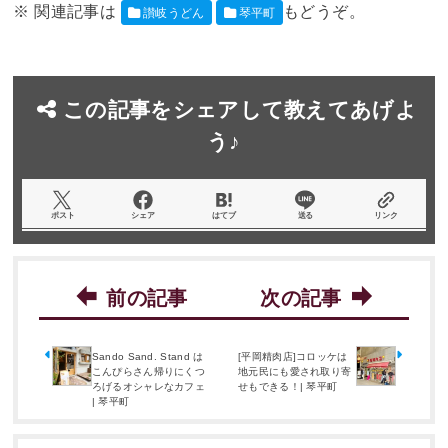
讃岐うどん
琴平町
この記事をシェアして教えてあげよ
う♪
ポスト
シェア
はてブ
送る
リンク
Sando Sand. Stand は
[平岡精肉店]コロッケは
こんぴらさん帰りにくつ
地元民にも愛され取り寄
ろげるオシャレなカフェ
せもできる！| 琴平町
| 琴平町