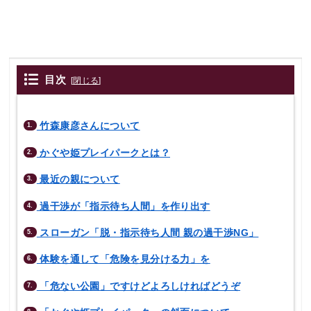
目次
[
閉じる
]
竹森康彦さんについて
1.
かぐや姫プレイパークとは？
2.
最近の親について
3.
過干渉が「指示待ち人間」を作り出す
4.
スローガン「脱・指示待ち人間 親の過干渉NG」
5.
体験を通して「危険を見分ける力」を
6.
「危ない公園」ですけどよろしければどうぞ
7.