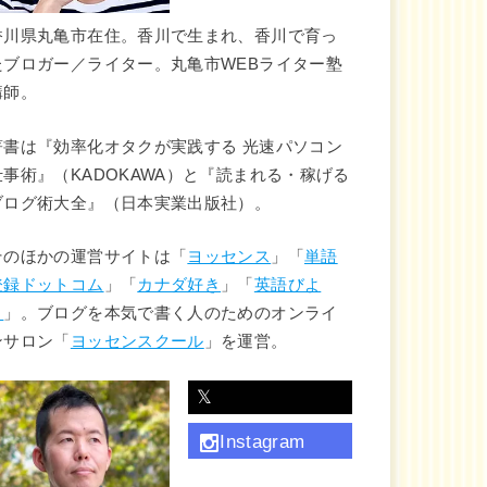
香川県丸亀市在住。香川で生まれ、香川で育っ
たブロガー／ライター。丸亀市WEBライター塾
講師。
著書は『効率化オタクが実践する 光速パソコン
仕事術』（KADOKAWA）と『読まれる・稼げる
ブログ術大全』（日本実業出版社）。
そのほかの運営サイトは「
ヨッセンス
」「
単語
登録ドットコム
」「
カナダ好き
」「
英語びよ
り
」。ブログを本気で書く人のためのオンライ
ンサロン「
ヨッセンスクール
」を運営。
𝕏
Instagram