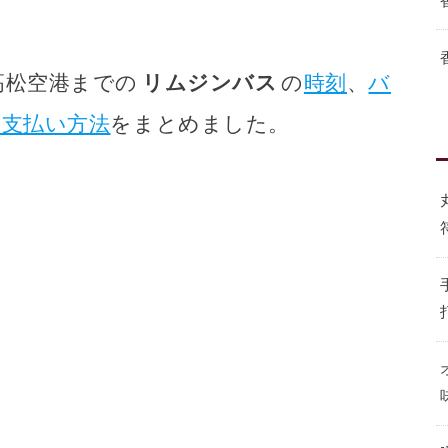
高松空港までの
リムジンバス
の
時刻
、
バ
お支払い方法
をまとめました。