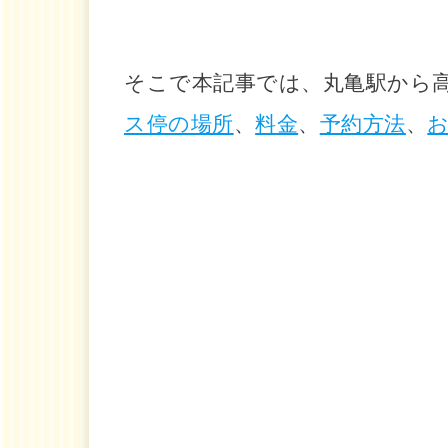
そこで本記事では、丸亀駅から
ス停の場所
、
料金
、
予約方法
、