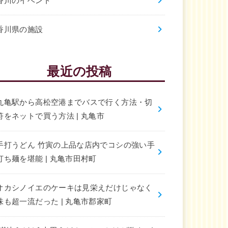
香川のイベント
香川県の施設
最近の投稿
丸亀駅から高松空港までバスで行く方法・切
符をネットで買う方法 | 丸亀市
手打うどん 竹寅の上品な店内でコシの強い手
打ち麺を堪能 | 丸亀市田村町
オカシノイエのケーキは見栄えだけじゃなく
味も超一流だった | 丸亀市郡家町