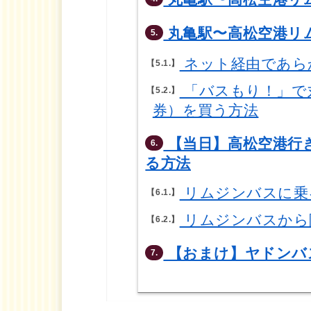
丸亀駅〜高松空港リ
5.
ネット経由であら
5.1.
「バスもり！」で
5.2.
券）を買う方法
【当日】高松空港行
6.
る方法
リムジンバスに乗
6.1.
リムジンバスから
6.2.
【おまけ】ヤドンバ
7.