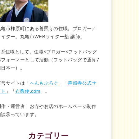
丸亀市柞原町にある善照寺の住職。ブロガー／
ライター。丸亀市WEBライター塾 講師。
IT系住職として、住職×ブロガー×フットバッグ
パフォーマーとして活動（フットバッグで通算7
回日本一）。
運営サイトは「
へんもぶろぐ
」「
善照寺公式サ
イト
」「
布教使.com
」。
制作・運営者｜お寺やお店のホームページ制作
相談承っています。
カテゴリー