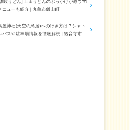
[讃岐うどん] 上田うどんのぶっかけが激ウマ!
メニューも紹介 | 丸亀市飯山町
高屋神社(天空の鳥居)への行き方は？シャト
ルバスや駐車場情報を徹底解説 | 観音寺市