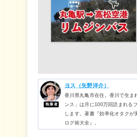
ヨス（矢野洋介）
香川県丸亀市在住。香川で生まれ
ンス」は月に100万回読まれる
執筆者
します。著書『効率化オタクが実
ログ術大全』。