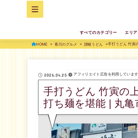
すべてのカテゴリー
エリア
手打うどん 竹寅
HOME
香川のグルメ
讃岐うどん
アフィリエイト広告を利用していま
2026.04.25
手打うどん 竹寅の
打ち麺を堪能 | 丸