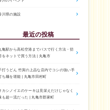
香川のイベント
香川県の施設
最近の投稿
丸亀駅から高松空港までバスで行く方法・切
符をネットで買う方法 | 丸亀市
手打うどん 竹寅の上品な店内でコシの強い手
打ち麺を堪能 | 丸亀市田村町
オカシノイエのケーキは見栄えだけじゃなく
味も超一流だった | 丸亀市郡家町