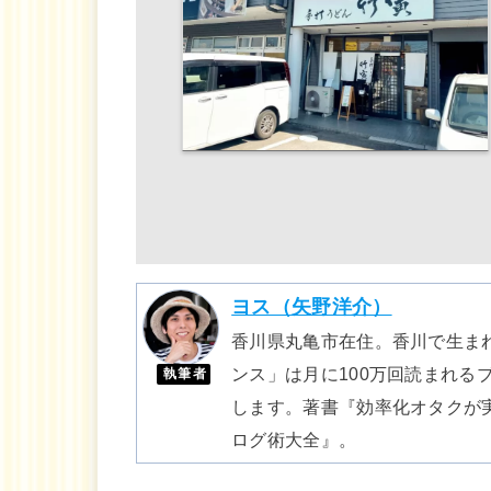
ヨス（矢野洋介）
香川県丸亀市在住。香川で生まれ
ンス」は月に100万回読まれる
執筆者
します。著書『効率化オタクが実
ログ術大全』。