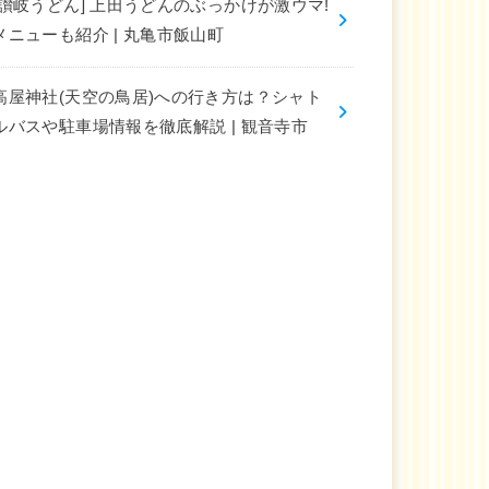
[讃岐うどん] 上田うどんのぶっかけが激ウマ!
メニューも紹介 | 丸亀市飯山町
高屋神社(天空の鳥居)への行き方は？シャト
ルバスや駐車場情報を徹底解説 | 観音寺市