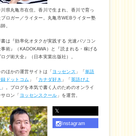
香川県丸亀市在住。香川で生まれ、香川で育っ
たブロガー／ライター。丸亀市WEBライター塾
講師。
著書は『効率化オタクが実践する 光速パソコン
仕事術』（KADOKAWA）と『読まれる・稼げる
ブログ術大全』（日本実業出版社）。
そのほかの運営サイトは「
ヨッセンス
」「
単語
登録ドットコム
」「
カナダ好き
」「
英語びよ
り
」。ブログを本気で書く人のためのオンライ
ンサロン「
ヨッセンスクール
」を運営。
𝕏
Instagram