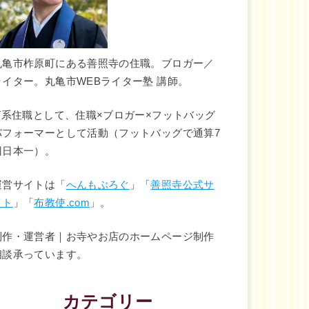
丸亀市柞原町にある善照寺の住職。ブロガー／
ライター。丸亀市WEBライター塾 講師。
IT系住職として、住職×ブロガー×フットバッグ
パフォーマーとして活動（フットバッグで通算7
回日本一）。
運営サイトは「
へんもぶろぐ
」「
善照寺公式サ
イト
」「
布教使.com
」。
制作・運営者｜お寺やお店のホームページ制作
相談承っています。
カテゴリー