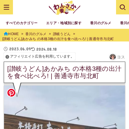
すべてのカテゴリー
エリア・地域別に探す
香川のグルメ
香川
HOME
香川のグルメ
讃岐うどん
[讃岐うどん]あかみち の本格3種の出汁を食べ比べろ! | 善通寺市与北町
2023.06.09
2024.08.18
アフィリエイト広告を利用しています。
ヨス
[讃岐うどん]あかみち の本格3種の出汁
を食べ比べろ! | 善通寺市与北町