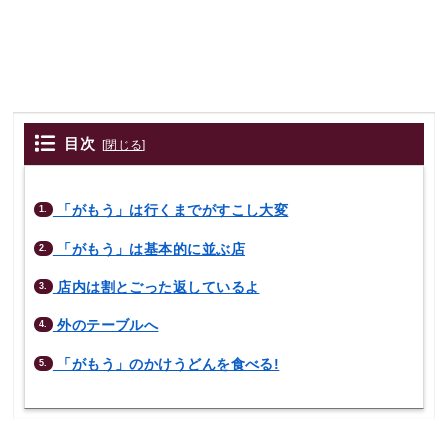
目次
[
閉じる
]
「がもう」は行くまでがすこし大変
1.
「がもう」は基本的に並ぶ店
2.
店内は割とごった返しているよ
3.
外のテーブルへ
4.
「がもう」のかけうどんを食べる!
5.