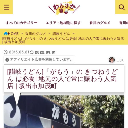
すべてのカテゴリー
エリア・地域別に探す
香川のグルメ
香川
HOME
香川のグルメ
讃岐うどん
[讃岐うどん]「がもう」の きつねうどん は必食! 地元の人で常に賑わう人気店
| 坂出市加茂町
2015.03.27
2022.09.01
アフィリエイト広告を利用しています。
ヨス
[讃岐うどん]「がもう」の きつねうど
ん は必食! 地元の人で常に賑わう人気
店 | 坂出市加茂町