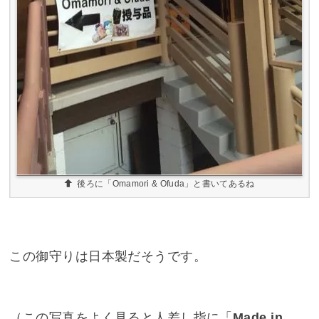
後ろに「Omamori & Ofuda」と書いてあるね
この御守りは日本製だそうです。
（この写真をよく見ると人差し指に「
Made in
Japan
」のシールを貼っています）
後ろの標識ですが、アルファベットの「
Omamori
& Ofuda
」と比べると、
漢字の持つ迫力ってすご
いなー
と思いました。