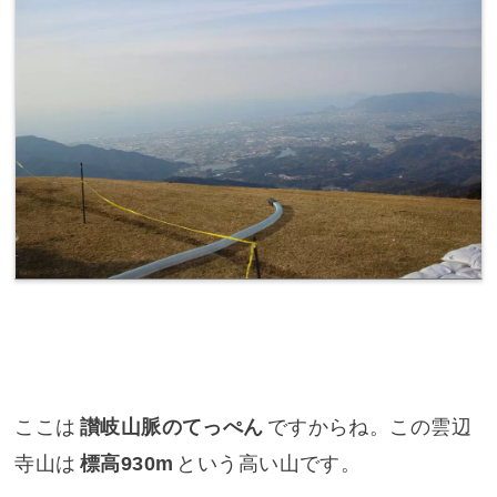
ここは
讃岐山脈のてっぺん
ですからね。この雲辺
寺山は
標高930m
という高い山です。