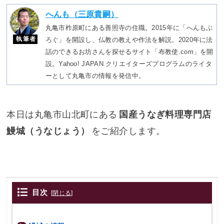
へんも（三原貴嗣）
丸亀市柞原町にある善照寺の住職。2015年に「へんもぶ
執筆者
ろぐ」を開設し、仏教の教えや作法を解説。2020年に法
話のできるお坊さんを探せるサイト「布教使.com」を開
設。Yahoo! JAPAN クリエイターズプログラムのライタ
ーとして丸亀市の情報を発信中。
本日は丸亀市山北町にある
国産うなぎ料理専門店
鰻城（うなじょう）
をご紹介します。
目次
[
閉じる
]