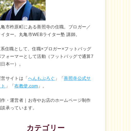
丸亀市柞原町にある善照寺の住職。ブロガー／
ライター。丸亀市WEBライター塾 講師。
IT系住職として、住職×ブロガー×フットバッグ
パフォーマーとして活動（フットバッグで通算7
回日本一）。
運営サイトは「
へんもぶろぐ
」「
善照寺公式サ
イト
」「
布教使.com
」。
制作・運営者｜お寺やお店のホームページ制作
相談承っています。
カテゴリー