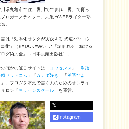
香川県丸亀市在住。香川で生まれ、香川で育っ
たブロガー／ライター。丸亀市WEBライター塾
講師。
著書は『効率化オタクが実践する 光速パソコン
仕事術』（KADOKAWA）と『読まれる・稼げる
ブログ術大全』（日本実業出版社）。
そのほかの運営サイトは「
ヨッセンス
」「
単語
登録ドットコム
」「
カナダ好き
」「
英語びよ
り
」。ブログを本気で書く人のためのオンライ
ンサロン「
ヨッセンスクール
」を運営。
𝕏
Instagram