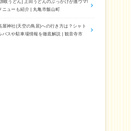
[讃岐うどん] 上田うどんのぶっかけが激ウマ!
メニューも紹介 | 丸亀市飯山町
高屋神社(天空の鳥居)への行き方は？シャト
ルバスや駐車場情報を徹底解説 | 観音寺市