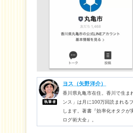
ヨス（矢野洋介）
香川県丸亀市在住。香川で生まれ
ンス」は月に100万回読まれる
執筆者
します。著書『効率化オタクが実
ログ術大全』。