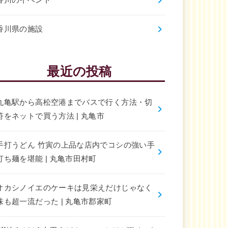
香川のイベント
香川県の施設
最近の投稿
丸亀駅から高松空港までバスで行く方法・切
符をネットで買う方法 | 丸亀市
手打うどん 竹寅の上品な店内でコシの強い手
打ち麺を堪能 | 丸亀市田村町
オカシノイエのケーキは見栄えだけじゃなく
味も超一流だった | 丸亀市郡家町