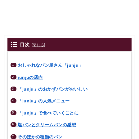
目次
[
閉じる
]
おしゃれなパン屋さん「junju」
1.
junjuの店内
2.
「junju」のおかずパンがおいしい
3.
「junju」の人気メニュー
4.
「junju」で食べていくことに
5.
塩パンとクリームパンの感想
6.
そのほかの種類のパン
7.