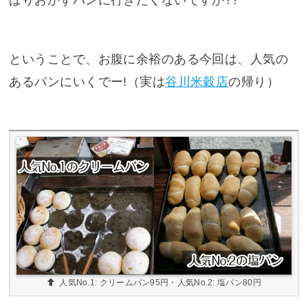
ぱりおかずパンに行きたくないですか??
ということで、お腹に余裕のある今回は、人気の
あるパンにいくでー!（実は
谷川米穀店
の帰り）
人気No.1: クリームパン95円・人気No.2: 塩パン80円