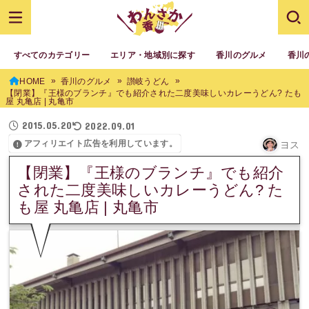
すべてのカテゴリー
エリア・地域別に探す
香川のグルメ
香川
HOME
香川のグルメ
讃岐うどん
【閉業】『王様のブランチ』でも紹介された二度美味しいカレーうどん? たも
屋 丸亀店 | 丸亀市
2015.05.20
2022.09.01
アフィリエイト広告を利用しています。
ヨス
【閉業】『王様のブランチ』でも紹介
された二度美味しいカレーうどん? た
も屋 丸亀店 | 丸亀市