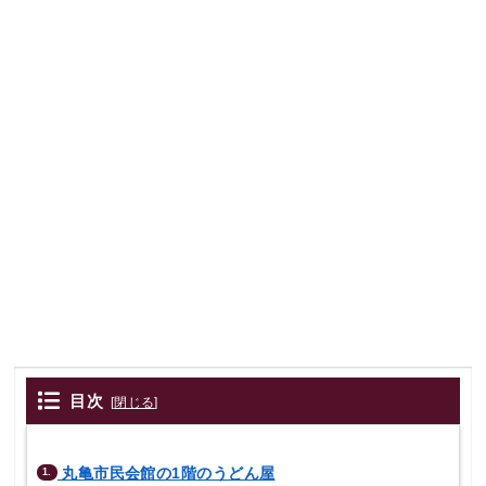
目次
[
閉じる
]
丸亀市民会館の1階のうどん屋
1.