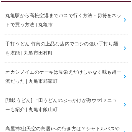
丸亀駅から高松空港までバスで行く方法・切符をネッ
トで買う方法 | 丸亀市
手打うどん 竹寅の上品な店内でコシの強い手打ち麺
を堪能 | 丸亀市田村町
オカシノイエのケーキは見栄えだけじゃなく味も超一
流だった | 丸亀市郡家町
[讃岐うどん] 上田うどんのぶっかけが激ウマ!メニュ
ーも紹介 | 丸亀市飯山町
高屋神社(天空の鳥居)への行き方は？シャトルバスや