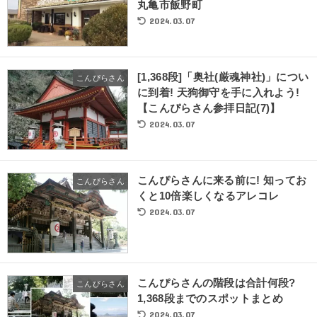
丸亀市飯野町
2024.03.07
[1,368段]「奥社(厳魂神社)」につい
こんぴらさん
に到着! 天狗御守を手に入れよう!
【こんぴらさん参拝日記(7)】
2024.03.07
こんぴらさんに来る前に! 知ってお
こんぴらさん
くと10倍楽しくなるアレコレ
2024.03.07
こんぴらさんの階段は合計何段?
こんぴらさん
1,368段までのスポットまとめ
2024.03.07