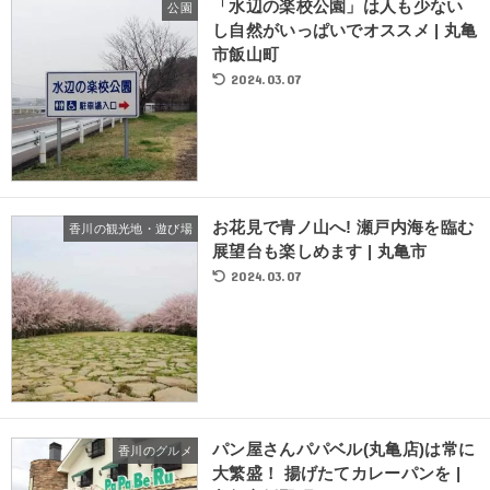
「水辺の楽校公園」は人も少ない
公園
し自然がいっぱいでオススメ | 丸亀
市飯山町
2024.03.07
お花見で青ノ山へ! 瀬戸内海を臨む
香川の観光地・遊び場
展望台も楽しめます | 丸亀市
2024.03.07
パン屋さんパパベル(丸亀店)は常に
香川のグルメ
大繁盛！ 揚げたてカレーパンを |