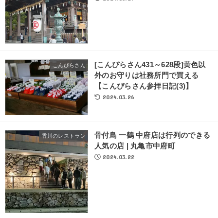
[こんぴらさん431～628段]黄色以
こんぴらさん
外のお守りは社務所門で買える
【こんぴらさん参拝日記(3)】
2024.03.26
骨付鳥 一鶴 中府店は行列のできる
香川のレストラン
人気の店 | 丸亀市中府町
2024.03.22