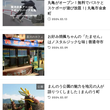
丸亀がオープン！無料でバスケと
スケボーが遊び放題！| 丸亀市金倉
町
2024.03.13
お好み焼楓ちゃんの「たません」
香川のカフェ
はノスタルジックな味 | 善通寺市
2024.03.09
まんのう公園の魅力を地元の人が
公園
語りつくしました | まんのう町
2024.03.07