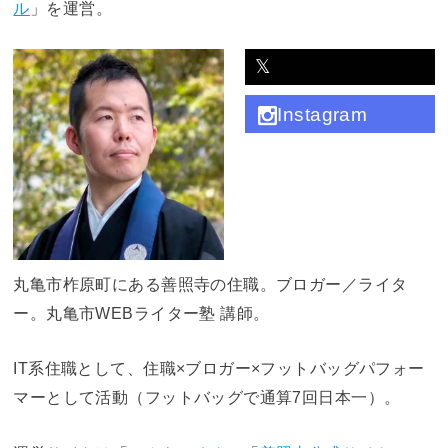
ル
」を運営。
𝕏
Instagram
丸亀市柞原町にある善照寺の住職。ブロガー／ライタ
ー。丸亀市WEBライター塾 講師。
IT系住職として、住職×ブロガー×フットバッグパフォー
マーとして活動（フットバッグで通算7回日本一）。