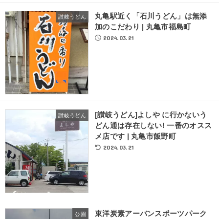
丸亀駅近く「石川うどん」は無添
讃岐うどん
加のこだわり | 丸亀市福島町
2024.03.21
[讃岐うどん]よしや に行かないう
讃岐うどん
どん通は存在しない! 一番のオスス
メ店です | 丸亀市飯野町
2024.03.21
東洋炭素アーバンスポーツパーク
公園