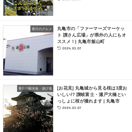
丸亀市の「ファーマーズマーケッ
香川のグルメ
ト 讃さん広場」が県外の人にもオ
ススメ！| 丸亀市飯山町
2024.03.07
[お花見] 丸亀城から見る桜は3度お
香川の観光地・遊び場
いしい!? 讃岐富士・瀬戸大橋とい
っしょに桜が撮れます | 丸亀市
2024.03.07