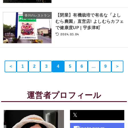
【閉業】有機栽培で有名な「よし
香川のレストラン
むら農園」直営店! よしむらカフェ
で健康度UP | 宇多津町
2024.03.04
＜
1
2
3
4
5
6
…
9
＞
運営者プロフィール
𝕏