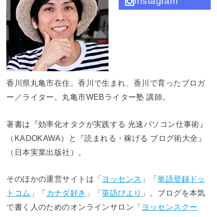
Instagram
香川県丸亀市在住。香川で生まれ、香川で育ったブロガ
ー／ライター。丸亀市WEBライター塾 講師。
著書は『効率化オタクが実践する 光速パソコン仕事術』
（KADOKAWA）と『読まれる・稼げる ブログ術大全』
（日本実業出版社）。
そのほかの運営サイトは「
ヨッセンス
」「
単語登録ドッ
トコム
」「
カナダ好き
」「
英語びより
」。ブログを本気
で書く人のためのオンラインサロン「
ヨッセンスクー