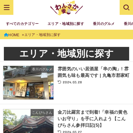
すべてのカテゴリー
エリア・地域別に探す
香川のグルメ
香川
エリア・地域別に探す
HOME
エリア・地域別に探す
雰囲気のいい居酒屋「串の陶」! 雰
香川のグルメ
囲気も味も最高です | 丸亀市郡家町
2024.03.28
金刀比羅宮まで到着!「幸福の黄色
こんぴらさん
いお守り」を手に入れよう【こん
ぴらさん参拝日記(5)】
2024.03.27