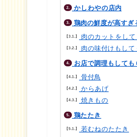
かしわやの店内
2.
鶏肉の鮮度が高すぎ
3.
肉のカットをして
3.1.
肉の味付けもして
3.2.
お店で調理もしても
4.
骨付鳥
4.1.
からあげ
4.2.
焼きもの
4.3.
鶏たたき
5.
若むねのたたき
5.1.