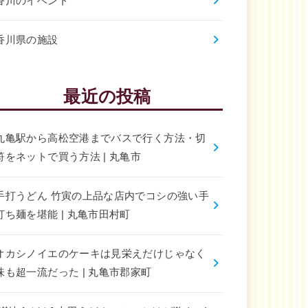
香川のイベント
香川県の施設
最近の投稿
丸亀駅から高松空港までバスで行く方法・切
符をネットで買う方法 | 丸亀市
手打うどん 竹寅の上品な店内でコシの強い手
打ち麺を堪能 | 丸亀市田村町
オカシノイエのケーキは見栄えだけじゃなく
味も超一流だった | 丸亀市郡家町