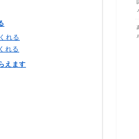
る
くれる
くれる
らえます