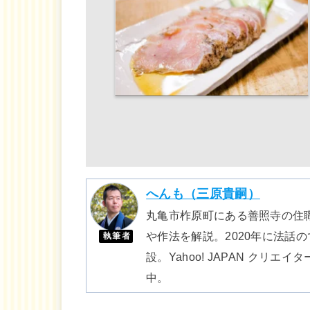
へんも（三原貴嗣）
丸亀市柞原町にある善照寺の住職
や作法を解説。2020年に法話
執筆者
設。Yahoo! JAPAN ク
中。