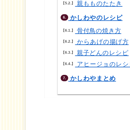
親もものたたき
5.2.
かしわやのレシピ
6.
骨付鳥の焼き方
6.1.
からあげの揚げ方
6.2.
親子どんのレシピ
6.3.
アヒージョのレシ
6.4.
かしわやまとめ
7.