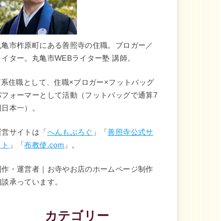
丸亀市柞原町にある善照寺の住職。ブロガー／
ライター。丸亀市WEBライター塾 講師。
IT系住職として、住職×ブロガー×フットバッグ
パフォーマーとして活動（フットバッグで通算7
回日本一）。
運営サイトは「
へんもぶろぐ
」「
善照寺公式サ
イト
」「
布教使.com
」。
制作・運営者｜お寺やお店のホームページ制作
相談承っています。
カテゴリー