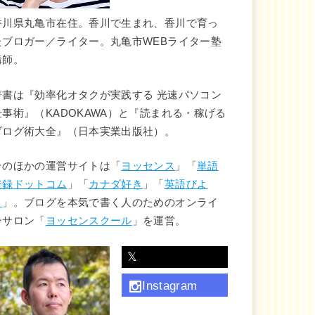
香川県丸亀市在住。香川で生まれ、香川で育っ
たブロガー／ライター。丸亀市WEBライター塾
講師。
著書は『効率化オタクが実践する 光速パソコン
仕事術』（KADOKAWA）と『読まれる・稼げる
ブログ術大全』（日本実業出版社）。
そのほかの運営サイトは「
ヨッセンス
」「
単語
登録ドットコム
」「
カナダ好き
」「
英語びよ
り
」。ブログを本気で書く人のためのオンライ
ンサロン「
ヨッセンスクール
」を運営。
𝕏
Instagram