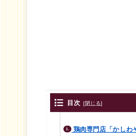
目次
[
閉じる
]
鶏肉専門店「かしわ
1.