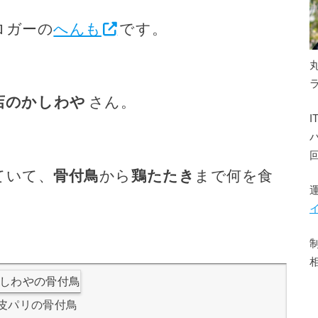
ロガーの
へんも
です。
店のかしわや
さん。
ていて、
骨付鳥
から
鶏たたき
まで何を食
皮パリの骨付鳥