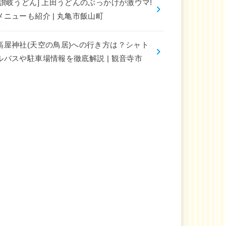
[讃岐うどん] 上田うどんのぶっかけが激ウマ!
メニューも紹介 | 丸亀市飯山町
高屋神社(天空の鳥居)への行き方は？シャト
ルバスや駐車場情報を徹底解説 | 観音寺市